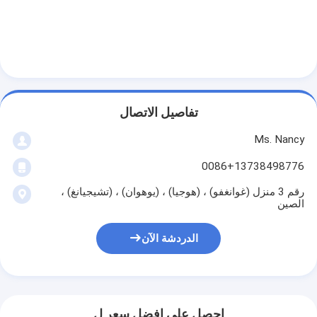
حولنا
جولة في المصنع
مراقبة الجودة
اتصل بنا
تفاصيل الاتصال
الدردشة الآن
Ms. Nancy
0086+13738498776
رقم 3 منزل (غوانغفو) ، (هوجيا) ، (يوهوان) ، (تشيجيانغ) ،
محرك أسطوانة قالب
الصين
كامل الاسطوانة
الدردشة الآن
محرك الاسطوانة
محرك عمود
احصل على افضل سعر ل