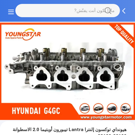
هيونداي توكسون إلنترا Lantra تيبورون أوبتيما 2.0 الاسطوانة