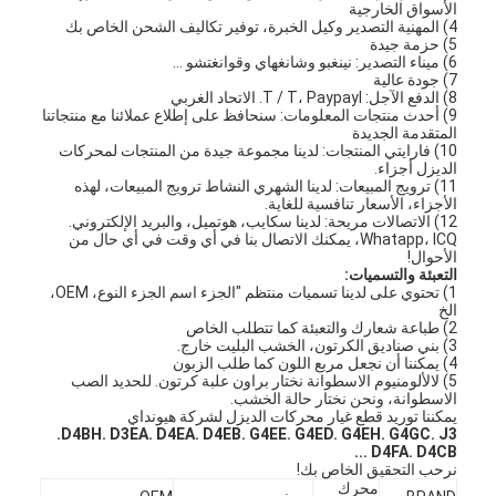
الأسواق الخارجية
4) المهنية التصدير وكيل الخبرة، توفير تكاليف الشحن الخاص بك
5) حزمة جيدة
6) ميناء التصدير: نينغبو وشانغهاي وقوانغتشو ...
7) جودة عالية
8) الدفع الآجل: T / T، Paypayl. الاتحاد الغربي
9) أحدث منتجات المعلومات: سنحافظ على إطلاع عملائنا مع منتجاتنا
المتقدمة الجديدة
10) فارايتي المنتجات: لدينا مجموعة جيدة من المنتجات لمحركات
الديزل أجزاء.
11) ترويج المبيعات: لدينا الشهري النشاط ترويج المبيعات، لهذه
الأجزاء، الأسعار تنافسية للغاية.
12) الاتصالات مريحة: لدينا سكايب، هوتميل، والبريد الإلكتروني.
Whatapp، ICQ، يمكنك الاتصال بنا في أي وقت في أي حال من
الأحوال!
التعبئة والتسميات:
1) تحتوي على لدينا تسميات منتظم "الجزء اسم الجزء النوع، OEM،
الخ
2) طباعة شعارك والتعبئة كما تتطلب الخاص
3) بني صناديق الكرتون، الخشب البليت خارج.
4) يمكننا أن نجعل مربع اللون كما طلب الزبون
5) لالألومنيوم الاسطوانة نختار براون علبة كرتون. للحديد الصب
الاسطوانة، ونحن نختار حالة الخشب.
يمكننا توريد قطع غيار محركات الديزل لشركة هيونداي
D4BH.
D3EA.
D4EA.
D4EB.
G4EE.
G4ED.
G4EH.
G4GC.
J3.
D4FA.
D4CB ...
نرحب التحقيق الخاص بك!
محرك