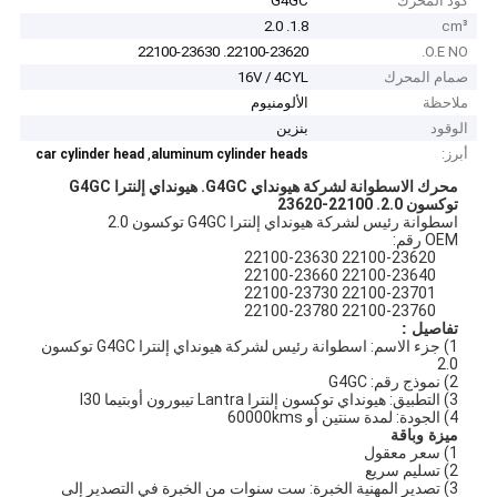
كود المحرك
G4GC
1.8. 2.0
cm³
22100-23620. 22100-23630
O.E NO.
صمام المحرك
16V / 4CYL
ملاحظة
الألومنيوم
الوقود
بنزين
أبرز:
,
car cylinder head
aluminum cylinder heads
محرك الاسطوانة لشركة هيونداي G4GC.
هيونداي إلنترا G4GC
توكسون 2.0.
22100-23620
اسطوانة رئيس لشركة هيونداي إلنترا G4GC توكسون 2.0
OEM رقم:
22100-23620 22100-23630
22100-23640 22100-23660
22100-23701 22100-23730
22100-23760 22100-23780
تفاصيل :
1) جزء الاسم: اسطوانة رئيس لشركة هيونداي إلنترا G4GC توكسون
2.0
2) نموذج رقم: G4GC
3) التطبيق: هيونداي توكسون إلنترا Lantra تيبورون أوبتيما I30
4) الجودة: لمدة سنتين أو 60000kms
ميزة وباقة
1) سعر معقول
2) تسليم سريع
3) تصدير المهنية الخبرة: ست سنوات من الخبرة في التصدير إلى