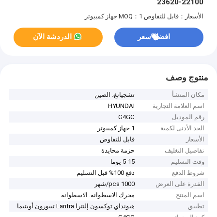
22100-23620
الأسعار：قابل للتفاوض
MOQ：1 جهاز كمبيوتر
افضل سعر
الدردشة الآن
منتوج وصف
مكان المنشأ
تشجيانغ، الصين
اسم العلامة التجارية
HYUNDAI
رقم الموديل
G4GC
الحد الأدنى لكمية
1 جهاز كمبيوتر
الأسعار
قابل للتفاوض
تفاصيل التغليف
حزمة محايدة
وقت التسليم
5-15 يوما
شروط الدفع
دفع 100% قبل التسليم
القدرة على العرض
1000 pcs/شهر
اسم المنتج
محرك الاسطوانة. الاسطوانة
تطبيق
هيونداي توكسون إلنترا Lantra تيبورون أوبتيما