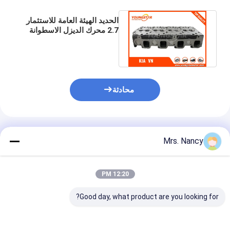
عمود الحدبات محرك
الحديد الهيئة العامة للاستثمار
المحرك توصيل رود
2.7 محرك الديزل الاسطوانة
OVN01 - 10-100 مرحبا -
بيستا
محرك الروك ذراع
سيارة صمامات المحرك
محادثة
إصلاح رئيس اسطوانة
العمود المرفقي بكرة
المنتجات الموصى بها
Mrs. Nancy
أسطوانة رأس حشية
توربوتشارجير السيارة
12:20 PM
مضخة قيادة السيارة
Good day, what product are you looking for?
سيارة محرك جزء