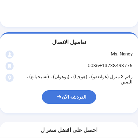
حولنا
جولة في المصنع
مراقبة الجودة
تفاصيل الاتصال
اتصل بنا
Ms. Nancy
الدردشة الآن
0086+13738498776
رقم 3 منزل (غوانغفو) ، (هوجيا) ، (يوهوان) ، (تشيجيانغ) ،
الصين
محرك أسطوانة قالب
الدردشة الآن
كامل الاسطوانة
محرك الاسطوانة
محرك عمود
احصل على افضل سعر ل