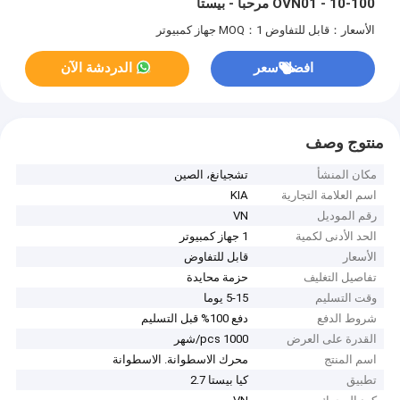
OVN01 - 10-100 مرحبا - بيستا
الأسعار：قابل للتفاوض
MOQ：1 جهاز كمبيوتر
افضل سعر
الدردشة الآن
منتوج وصف
مكان المنشأ
تشجيانغ، الصين
اسم العلامة التجارية
KIA
رقم الموديل
VN
الحد الأدنى لكمية
1 جهاز كمبيوتر
الأسعار
قابل للتفاوض
تفاصيل التغليف
حزمة محايدة
وقت التسليم
5-15 يوما
شروط الدفع
دفع 100% قبل التسليم
القدرة على العرض
1000 pcs/شهر
اسم المنتج
محرك الاسطوانة. الاسطوانة
تطبيق
كيا بيستا 2.7