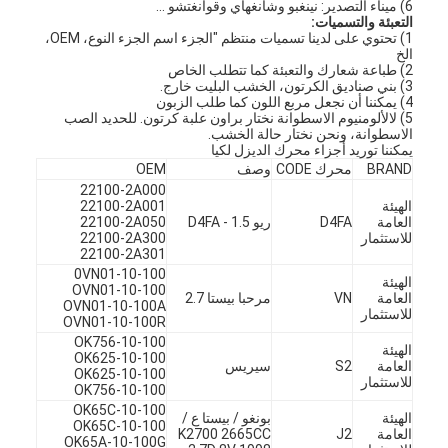
6) ميناء التصدير: نينغبو وشانغهاي وقوانغتشو ...
التعبئة والتسميات:
1) تحتوي على لدينا تسميات منتظم "الجزء اسم الجزء النوع، OEM،
الخ
2) طباعة شعارك والتعبئة كما تتطلب الخاص
3) بني صناديق الكرتون، الخشب البليت خارج.
4) يمكننا أن نجعل مربع اللون كما طلب الزبون
5) لالألومنيوم الاسطوانة نختار براون علبة كرتون. للحديد الصب
الاسطوانة، ونحن نختار حالة الخشب.
يمكننا توريد أجزاء محرك الديزل لكيا
BRAND
محرك CODE
وصف
OEM
22100-2A000
الهيئة
22100-2A001
العامة
D4FA
ريو 1.5 - D4FA
22100-2A050
للاستثمار
22100-2A300
22100-2A301
0VN01-10-100
الهيئة
OVN01-10-100
العامة
VN
مرحبا بيستا 2.7
OVN01-10-100A
للاستثمار
OVN01-10-100R
OK756-10-100
الهيئة
OK625-10-100
العامة
S2
سيريس
OK625-10-100
للاستثمار
OK756-10-100
OK65C-10-100
الهيئة
بونغو / بيستا ع /
OK65C-10-100
العامة
J2
K2700 2665CC
OK65A-10-100G