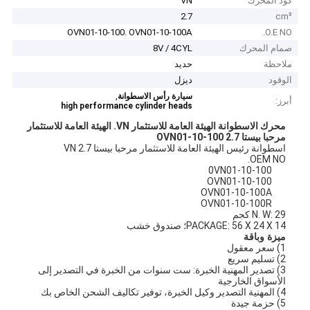
كود المحرك
VN
2.7
cm³
OVN01-10-100. OVN01-10-100A
O.E NO.
صمام المحرك
8V / 4CYL
ملاحظة
حديد
الوقود
ديزل
,
سيارة رأس الاسطوانة
أبرز:
high performance cylinder heads
محرك الاسطوانة الهيئة العامة للاستثمار VN.
الهيئة العامة للاستثمار
مرحبا بيستا 2.7 OVN01-10-100
اسطوانة رئيس الهيئة العامة للاستثمار مرحبا بيستا 2.7 VN
OEM NO.
0VN01-10-100
OVN01-10-100
OVN01-10-100A
OVN01-10-100R
N. W: 29 كجم
PACKAGE: 56 X 24 X 14؛ صندوق خشب
ميزة وباقة
1) سعر معقول
2) تسليم سريع
3) تصدير المهنية الخبرة: ست سنوات من الخبرة في التصدير إلى
الأسواق الخارجية
4) المهنية التصدير وكيل الخبرة، توفير تكاليف الشحن الخاص بك
5) حزمة جيدة