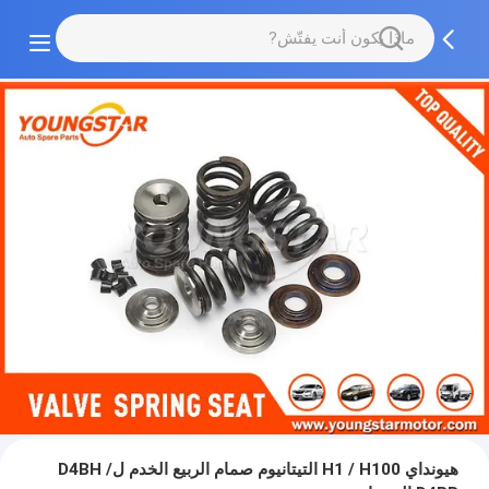
هيونداي H1 / H100 التيتانيوم صمام الربيع الخدم لD4BH /