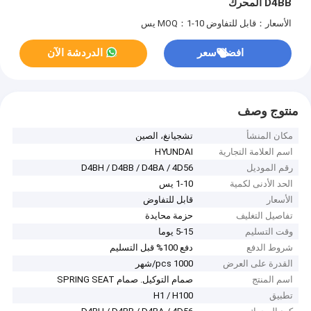
D4BB المحرك
الأسعار：قابل للتفاوض
MOQ：1-10 يس
افضل سعر
الدردشة الآن
منتوج وصف
مكان المنشأ
تشجيانغ، الصين
اسم العلامة التجارية
HYUNDAI
رقم الموديل
D4BH / D4BB / D4BA / 4D56
الحد الأدنى لكمية
1-10 يس
الأسعار
قابل للتفاوض
تفاصيل التغليف
حزمة محايدة
وقت التسليم
5-15 يوما
شروط الدفع
دفع 100% قبل التسليم
القدرة على العرض
1000 pcs/شهر
اسم المنتج
صمام التوكيل. صمام SPRING SEAT
تطبيق
H1 / H100