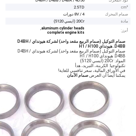
كود المحرك
D4BH / D4BB / D4BA / 4D56
2.5TD
cm³
صمام المحرك
8V / 4 دورات
مادة
20Cr (ايسي 5120)
,
aluminum cylinder heads
أبرز:
complete engine kits
صمام التوكيل (صمام الربيع مقعد واحد) لشركة هيونداي D4BH /
D4BB.
هيونداي H1 / H100
صمام التوكيل (صمام الربيع مقعد واحد) لشركة هيونداي D4BH /
D4BB. هيونداي H1 / H100
المواد: 20Cr (ايسي 5120)
تكنولوجيا: الكربنة، التبريد، هدأ
في الأوراق المالية، سعر تنافسي للغاية!
يمكننا أيضا أن العرض
صمام الأمان