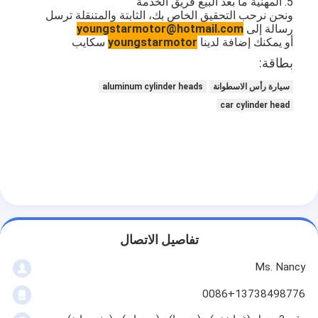
5. المهنية ما بعد البيع فريق الخدمة
عمود الحدبات محرك
ونحن نرحب التحقيق الخاص بك، الثابتة والمتنقلة ترسل
رسالة إلى
youngstarmotor@hotmail.com
المحرك توصيل رود
أو يمكنك إضافة لدينا
youngstarmotor
سكايب
بطاقة:
محرك الروك ذراع
سيارة رأس الاسطوانة
aluminum cylinder heads
سيارة صمامات المحرك
car cylinder head
إصلاح رئيس اسطوانة
العمود المرفقي بكرة
أسطوانة رأس حشية
توربوتشارجير السيارة
تفاصيل الاتصال
مضخة قيادة السيارة
Ms. Nancy
سيارة محرك جزء
0086+13738498776