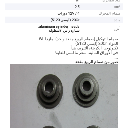
كود المحرك
wl
2.5
cm³
صمام المحرك
12V / 4 دورات
مادة
20Cr (ايسي 5120)
,
aluminum cylinder heads
أبرز:
سيارة رأس الاسطوانة
صمام التوكيل (صمام الربيع مقعد واحد) لمازدا WL
المواد: 20Cr (ايسي 5120)
تكنولوجيا: الكربنة، التبريد، هدأ
في الأوراق المالية، سعر تنافسي للغاية!
.....
صور من صمام الربيع مقعد