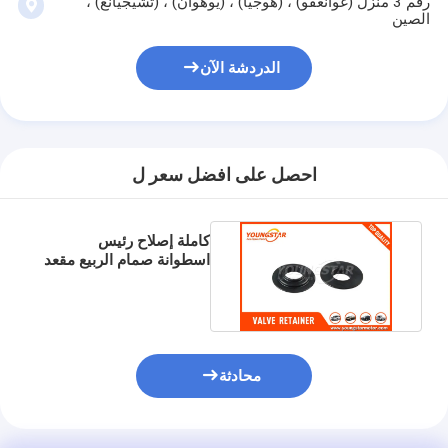
رقم 3 منزل (غوانغفو) ، (هوجيا) ، (يوهوان) ، (تشيجيانغ) ،
غماز صمام المحرك
الصين
الدردشة الآن
احصل على افضل سعر ل
كاملة إصلاح رئيس
اسطوانة صمام الربيع مقعد
/ صمام التوكيل لمازدا WL
محادثة