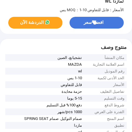
لمازدا WL
الأسعار：قابل للتفاوض
MOQ：1-10 يس
افضل سعر
الدردشة الآن
منتوج وصف
مكان المنشأ
تشجيانغ، الصين
اسم العلامة التجارية
MAZDA
رقم الموديل
wl
الحد الأدنى لكمية
1-10 يس
الأسعار
قابل للتفاوض
تفاصيل التغليف
حزمة محايدة
وقت التسليم
5-15 يوما
شروط الدفع
دفع 100% قبل التسليم
القدرة على العرض
1000 pcs/شهر
اسم المنتج
صمام التوكيل. صمام SPRING SEAT
تطبيق
مازدا