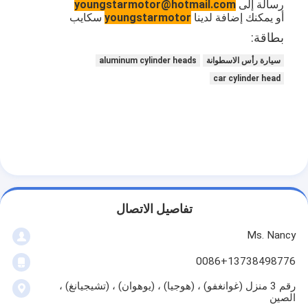
رسالة إلى
youngstarmotor@hotmail.com
عمود الحدبات محرك
أو يمكنك إضافة لدينا
youngstarmotor
سكايب
بطاقة:
المحرك توصيل رود
سيارة رأس الاسطوانة
aluminum cylinder heads
محرك الروك ذراع
car cylinder head
سيارة صمامات المحرك
إصلاح رئيس اسطوانة
العمود المرفقي بكرة
أسطوانة رأس حشية
تفاصيل الاتصال
توربوتشارجير السيارة
Ms. Nancy
مضخة قيادة السيارة
0086+13738498776
سيارة محرك جزء
رقم 3 منزل (غوانغفو) ، (هوجيا) ، (يوهوان) ، (تشيجيانغ) ،
الصين