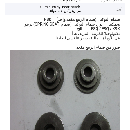
صمام المحرك
8V / 4 دورات
,
aluminum cylinder heads
أبرز:
سيارة رأس الاسطوانة
صمام التوكيل (صمام الربيع مقعد واحد) ل F8Q
ويمكننا ان نورد صمام التوكيل (صمام SPRING SEAT) لرينو
F8Q / F9Q / K9K ...... الخ
تكنولوجيا: الكربنة، التبريد، هدأ
في الأوراق المالية، سعر تنافسي للغاية!
.....
صور من صمام الربيع مقعد