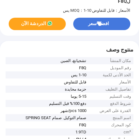
لF8Q
الأسعار：قابل للتفاوض
MOQ：1-10 يس
افضل سعر
الدردشة الآن
منتوج وصف
مكان المنشأ
تشجيانغ، الصين
رقم الموديل
F8Q
الحد الأدنى لكمية
1-10 يس
الأسعار
قابل للتفاوض
تفاصيل التغليف
حزمة محايدة
وقت التسليم
5-15 يوما
شروط الدفع
دفع 100% قبل التسليم
القدرة على العرض
1000 pcs/شهر
اسم المنتج
صمام التوكيل. صمام SPRING SEAT
كود المحرك
F8Q
1.9TD
cm³