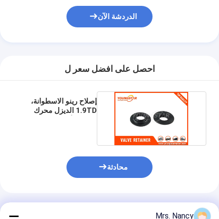
غماز صمام المحرك
الدردشة الآن
احصل على افضل سعر ل
إصلاح رينو الاسطوانة،
1.9TD الديزل محرك
صمام الأمان لF8Q
محادثة
المنتجات الموصى بها
Mrs. Nancy