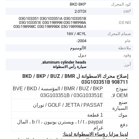
كود المحرك
BKD BKP
2.0TDI
cm³
03G103351 03G103351A 03G103351B
03G103351E 03G198998 03G198998A
O.E NO.
03G198998C 03G198998X 03G198998AX
صمام المحرك
16V / 4CYL
عام
2004-
ملاحظة
الألومنيوم
وقود
ديزل
,
aluminum cylinder heads
أبرز:
سيارة رأس الاسطوانة
إصلاح محرك الاسطوانة ل BKD / BKP / BUZ / BMR
03G103351B 908711
نموذج
BMR / BUZ / BKP / المؤسسة / BVE / BKD
OEM لا.
03G103351B / 03G103351E
صنع
GOLF / JETTA / PASSAT / توران
السيارة
موك
1 قطعة
t / t ، paypal ، ويسترن يونيون ، b / l ، المال
دفع
غرام
لدينا مزايا رؤساء الاسطوانة لدينا: