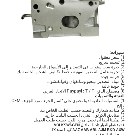
حولنا
جولة في المصنع
مراقبة الجودة
اتصل بنا
مميزات:
1) سعر معقول
الدردشة الآن
2) تسليم سريع
3) خبرة ست سنوات في التصدير إلى الأسواق الخارجية
4) تجربة عامل التصدير المهنية ، حفظ تكاليف الشحن الخاصة بك
5) حزمة جيدة
6) ميناء التصدير: نينغبو وشانغهاى وقوانغتشو ...
محرك أسطوانة قالب
7) جودة عالية
8) مصطلح الدفع: T / T ؛ Paypayl الاتحاد الغربي
التعبئة والتسميات
كامل الاسطوانة
1) التسميات العادية لدينا تحتوي على "اسم الجزء ، نوع الجزء ، OEM
، إلخ.
2) طباعة شعارك والتعبئة حسب الطلب الخاص بك
محرك الاسطوانة
3) صناديق الكرتون البني ، الخشب البليت خارج.
4) يمكننا أيضا أن نجعل مربع اللون حسب طلب العميل
محرك عمود
قائمة قطع الغيار ذات الصلة ل VOLKSWAGEN
AXW
BKD
AJM
ABL
AAB
AAZ
كيه
1 سنة
1X
مرحبا بك التحقيق!