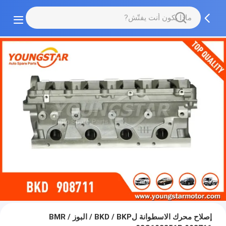
إصلاح محرك الاسطوانة لBKD / BKP / البوز / BMR