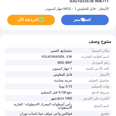
03G103351B 908711
الأسعار：قابل للتفاوض
MOQ：1 جهاز كمبيوتر
افضل سعر
الدردشة الآن
منتوج وصف
مكان المنشأ
تشجيانغ، الصين
اسم العلامة التجارية
VOLKSWAGEN ; V.W
رقم الموديل
BKD. BKP
الحد الأدنى لكمية
1 جهاز كمبيوتر
الأسعار
قابل للتفاوض
تفاصيل التغليف
حزمة محايدة
وقت التسليم
5-15 يوما
شروط الدفع
دفع 100% قبل التسليم
القدرة على العرض
1000 pcs/شهر
رأس أسطوانة المحرك الاسطوانة ؛ العارية
اسم المنتج
الاسطوانة
تطبيق
فولكس واجن جولف جيتا باسات توران