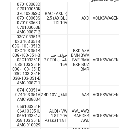
عمود الحدبات محرك
070103063D
070103063K
070103063Q
(BAC - AXD -
المحرك توصيل رود
070103063S
AX BLJ) 2.5
AXD
VOLKSWAGEN
070103063R
TDI 10V
070103063E
محرك الروك ذراع
AMC 908712
03G103351B
03G 103 351B
سيارة صمامات المحرك
03G- 103- 351B
03G.103.351B
BKD AZV
إصلاح رئيس اسطوانة
BMN BWV
جولف جيتا
03G-103-351-B
VOLKSWAGEN
BVE BMA
باسات 2.0TDI
03G103351E
03G 103 351E
16V
BKP BUZ
العمود المرفقي بكرة
03G- 103- 351E
BMR
03G. 103. 351E
03G-103-351-E
أسطوانة رأس حشية
AMC 908711
074103351A
توربوتشارجير السيارة
VOLKSWAGEN
AAB
الناقل 2.4D 10V
074 103 351A
AMC 908034
مضخة قيادة السيارة
058103351E
06A103351L
AUDI / VW
AWL AWB
06A103351J
1.8T 20V
BAF DKB
VOLKSWAGEN
سيارة محرك جزء
058 103 351E
Passat 1.8T
AWL
AMC 910029