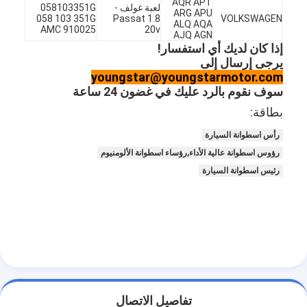
AQR APT
غماز صمام المحرك
لعبة غولف -
058103351G
ARG APU
058 103 351G
Passat 1.8
VOLKSWAGEN
ALQ AQA
AMC 910025
20v
AJQ AGN
إذا كان لديك أي استفسار!
يرجى إرسال إلى
youngstar@youngstarmotor.com
سوف نقوم بالرد عليك في غضون 24 ساعة
بطاقة:
رأس اسطوانة السيارة
رؤوس اسطوانة عالية الأداء,رؤساء اسطوانة الألومنيوم
رئيس اسطوانة السيارة
تفاصيل الاتصال