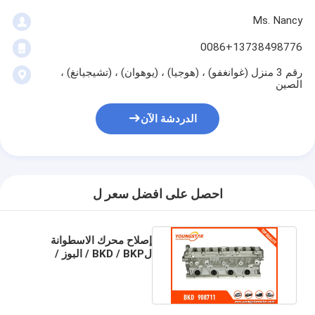
Ms. Nancy
0086+13738498776
رقم 3 منزل (غوانغفو) ، (هوجيا) ، (يوهوان) ، (تشيجيانغ) ،
الصين
الدردشة الآن
احصل على افضل سعر ل
إصلاح محرك الاسطوانة
لBKD / BKP / البوز /
BMR 03G103351B
908711